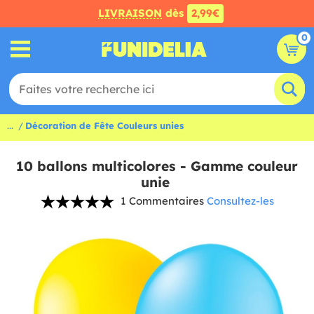
LIVRAISON
dès
2,99€
0
...
Décoration de Fête Couleurs unies
10 ballons multicolores - Gamme couleur
unie
1 Commentaires
Consultez-les