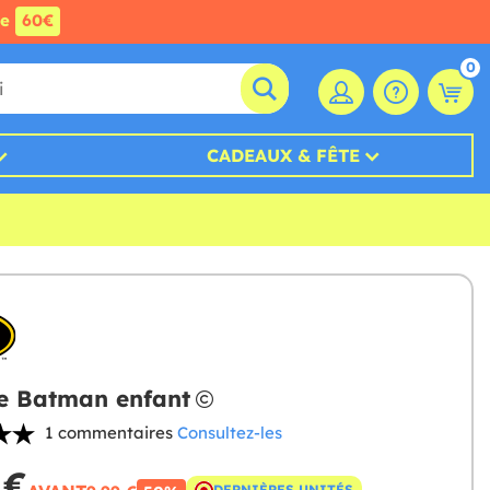
de
60€
0
CADEAUX & FÊTE
e Batman enfant
1 commentaires
Consultez-les
 €
DERNIÈRES UNITÉS