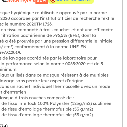
AVANT
9,99 €
50%
que hygiénique réutilisable approuvé par la norme
020 accordée par l'institut officiel de recherche textile
c le numéro 2020TM1726.
en tissu compacté à trois couches et ont une efficacité
e filtration bactérienne de >96,5% (BFE), dont la
ité a été prouvée par une pression différentielle initiale
a/ cm²) conformément à la norme UNE-EN
9+AC:2019.
 de lavages accrédités par le laboratoire pour
 la performance selon la norme 0065:2020 est de 5
minimum.
iaux utilisés dans ce masque résistent à de multiples
lavage sans perdre leur aspect d'origine.
dans un sachet individuel thermoscellé avec un mode
t d'entretien
asque à trois couches composé de :
e de tissu interlock 100% Polyester (125g/m2) sublimée
 de tissu d'entoilage thermofusible (53 g/m2)
 de tissu d'entoilage thermofusible (53 g/m2)
37-0