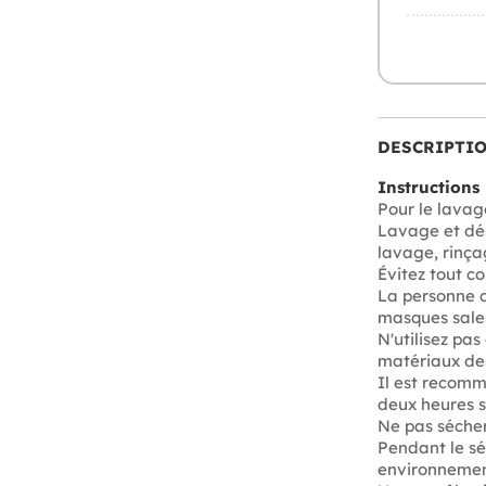
DESCRIPTI
Instructions
Pour le lavag
Lavage et dés
lavage, rinçag
Évitez tout c
La personne c
masques sales 
N'utilisez pa
matériaux des
Il est recom
deux heures su
Ne pas sécher
Pendant le sé
environnemen