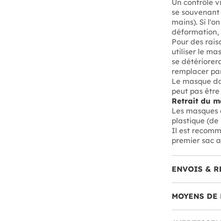
Un contrôle v
se souvenant 
mains). Si l'
déformation, u
Pour des rais
utiliser le ma
se détériorera
remplacer par
Le masque doit
peut pas être
Retrait du 
Les masques d
plastique (de
Il est recomm
premier sac au
ENVOIS & R
MOYENS DE 