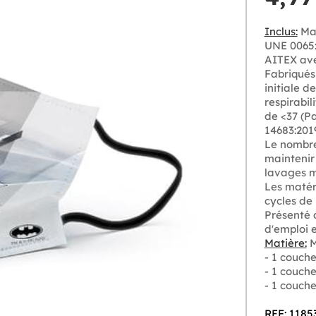
Inclus:
Mas
UNE 0065:2
AITEX ave
Fabriqués 
initiale d
respirabil
de <37 (P
14683:201
Le nombre
maintenir
lavages 
Les matér
cycles de 
Présenté 
d'emploi e
Matière:
M
- 1 couch
- 1 couche
- 1 couche
REF: 1185