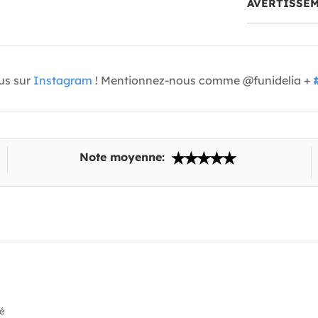
AVERTISSE
us sur
Instagram
! Mentionnez-nous comme @funidelia +
Note moyenne:
ié