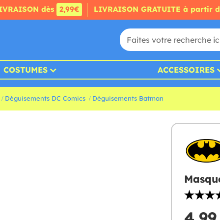
IVRAISON
dès
2,99€
LIVRAISON GRATUITE
à partir 
COSTUMES
ACCESSOIRES
Déguisements DC Comics
Déguisements Batman
Masqu
4,99