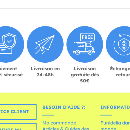
aiement
Livraison en
Livraison
Échange
 sécurisé
24-48h
gratuite dès
retou
50€
BESOIN D'AIDE ?:
INFORMATI
ICE CLIENT
Ma commande
Funidelia dan
Articles & Guides des
monde