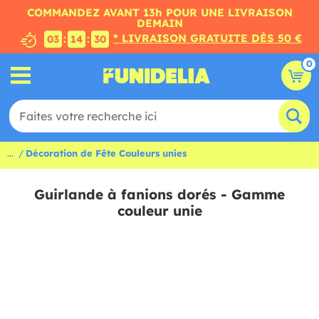
COMMANDEZ AVANT 13h POUR UNE LIVRAISON
DEMAIN
* LIVRAISON GRATUITE DÈS 50 €
:
:
03
14
29
0
...
Décoration de Fête Couleurs unies
Guirlande à fanions dorés - Gamme
couleur unie