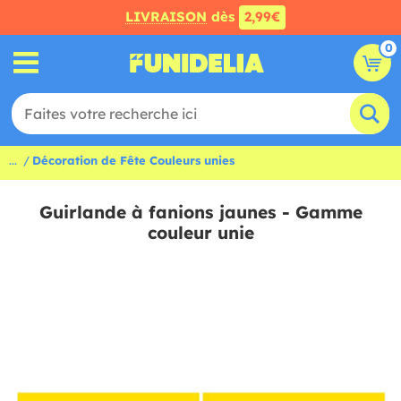
LIVRAISON
dès
2,99€
0
...
Décoration de Fête Couleurs unies
Guirlande à fanions jaunes - Gamme
couleur unie