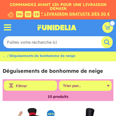
COMMANDEZ AVANT 13h POUR UNE LIVRAISON
DEMAIN
* LIVRAISON GRATUITE DÈS 50 €
:
:
04
20
17
...
Déguisements de bonhomme de neige
Déguisements de bonhomme de neige
Filtrer
10
produits
-63%