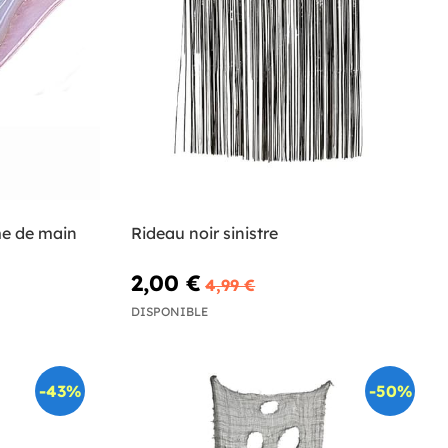
me de main
Rideau noir sinistre
2,00 €
4,99 €
DISPONIBLE
-43%
-50%