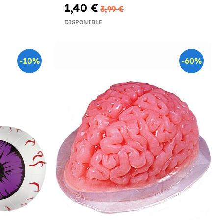
1,40 €
3,99 €
DISPONIBLE
-10%
-60%