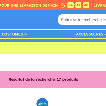
:
:
POUR UNE LIVRAISON DEMAIN
* LIVRA
04
19
38
COSTUMES
ACCESSOIRES
Résultat de la recherche:
17
produits
-65%