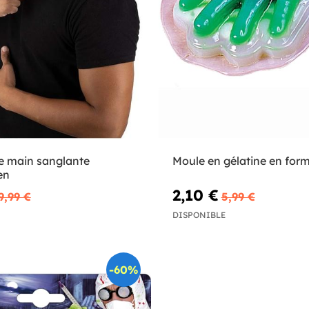
de main sanglante
Moule en gélatine en for
en
2,10 €
9,99 €
5,99 €
DISPONIBLE
-60%