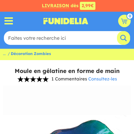
LIVRAISON
dès
2,99€
0
...
Décoration Zombies
Moule en gélatine en forme de main
1 Commentaires
Consultez-les