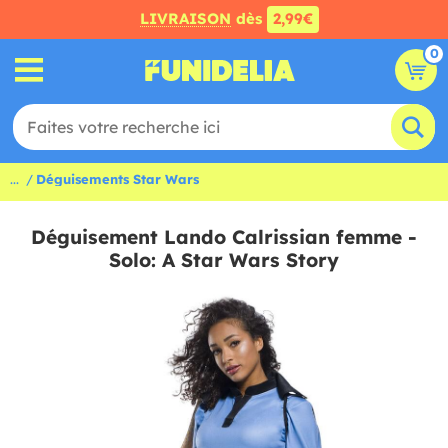
LIVRAISON
dès
2,99€
0
...
Déguisements Star Wars
Déguisement Lando Calrissian femme -
Solo: A Star Wars Story