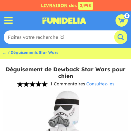
LIVRAISON
dès
2,99€
0
...
Déguisements Star Wars
Déguisement de Dewback Star Wars pour
chien
1 Commentaires
Consultez-les