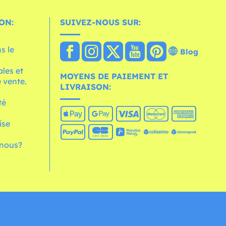
ON:
SUIVEZ-NOUS SUR:
s le
Blog
les et
MOYENS DE PAIEMENT ET
 vente.
LIVRAISON:
té
ise
nous?