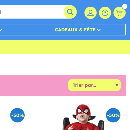
CADEAUX & FÊTE
-50%
-50%