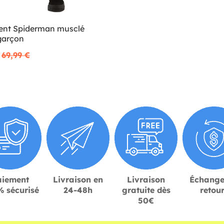
nt Spiderman musclé
garçon
69,99 €
aiement
Livraison en
Livraison
Échange
 sécurisé
24-48h
gratuite dès
retou
50€