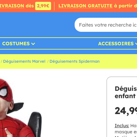
IVRAISON
dès
2,99€
LIVRAISON GRATUITE
à partir 
COSTUMES
ACCESSOIRES
Déguisements Marvel
Déguisements Spiderman
Déguis
enfant
24,9
Inclus:
Hau
masque en