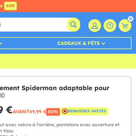
de
60€
0
CADEAUX & FÊTE
ement Spiderman adaptable pour
9 €
AVANT
49,99 €
DERNIÈRES UNITÉS
50%
t avec velcro à l'arrière, pantalons avec ouverture et
 tissu