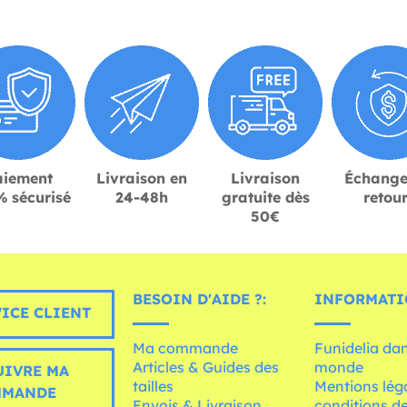
aiement
Livraison en
Livraison
Échange
 sécurisé
24-48h
gratuite dès
retou
50€
BESOIN D'AIDE ?:
INFORMATI
ICE CLIENT
Ma commande
Funidelia dan
Articles & Guides des
monde
UIVRE MA
tailles
Mentions léga
MMANDE
Envois & Livraison
conditions de