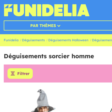
PAR THÈMES
Funidelia
Déguisements
Déguisements Halloween
Déguisement
Déguisements sorcier homme
Filtrer