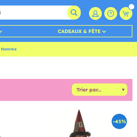
CADEAUX & FÊTE
ur Homme
-45%