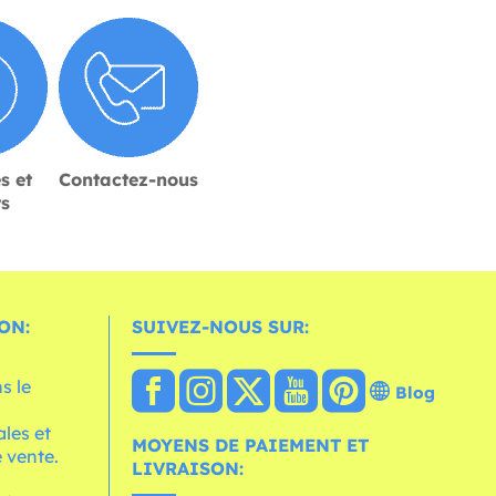
s et
Contactez-nous
rs
ON:
SUIVEZ-NOUS SUR:
s le
Blog
les et
MOYENS DE PAIEMENT ET
 vente.
LIVRAISON: