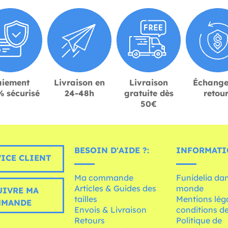
aiement
Livraison en
Livraison
Échange
 sécurisé
24-48h
gratuite dès
retou
50€
BESOIN D'AIDE ?:
INFORMATI
ICE CLIENT
Ma commande
Funidelia dan
Articles & Guides des
monde
UIVRE MA
tailles
Mentions léga
MMANDE
Envois & Livraison
conditions de
Retours
Politique de