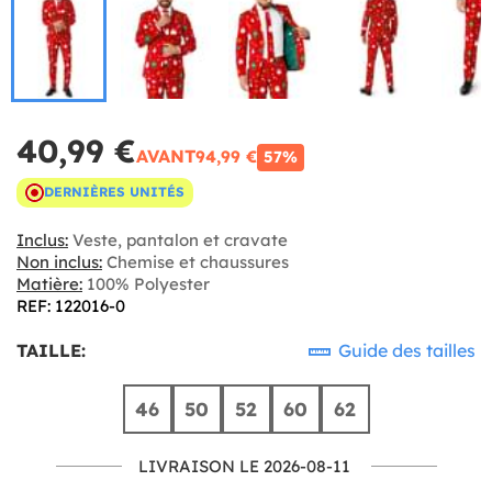
40,99 €
AVANT
94,99 €
57%
DERNIÈRES UNITÉS
Inclus:
Veste, pantalon et cravate
Non inclus:
Chemise et chaussures
Matière:
100% Polyester
REF: 122016-0
TAILLE:
Guide des tailles
46
50
52
60
62
LIVRAISON LE 2026-08-11