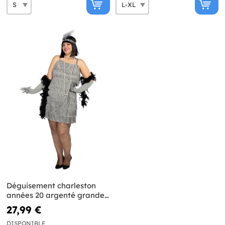
Déguisement charleston
années 20 argenté grande
taille
27,99 €
DISPONIBLE