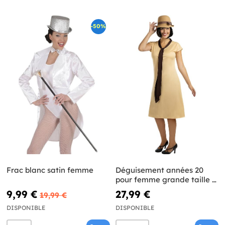
-50%
Frac blanc satin femme
Déguisement années 20
pour femme grande taille -
Les demoiselles du
9,99 €
27,99 €
19,99 €
téléphone
DISPONIBLE
DISPONIBLE