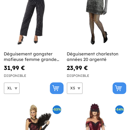
Déguisement gangster
Déguisement charleston
mafieuse femme grande
années 20 argenté
taille
31,99 €
23,99 €
DISPONIBLE
DISPONIBLE
-53%
-54%