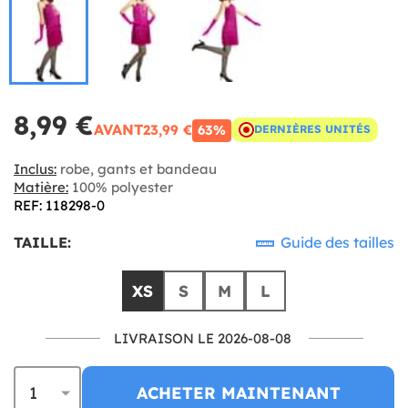
8,99 €
AVANT
23,99 €
63%
DERNIÈRES UNITÉS
Inclus:
robe, gants et bandeau
Matière:
100% polyester
REF: 118298-0
TAILLE:
Guide des tailles
XS
S
M
L
LIVRAISON LE 2026-08-08
ACHETER MAINTENANT