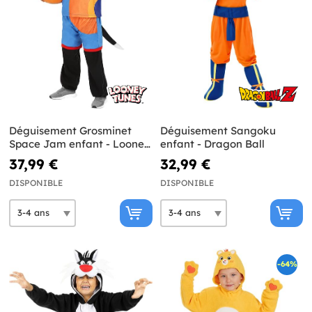
Déguisement Grosminet
Déguisement Sangoku
Space Jam enfant - Looney
enfant - Dragon Ball
Tunes
37,99 €
32,99 €
DISPONIBLE
DISPONIBLE
-64%