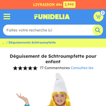
LIVRAISON
dès
2,99€
0
...
Déguisements Schtroumpfette
Déguisement de Schtroumpfette pour
enfant
77 Commentaires
Consultez-les