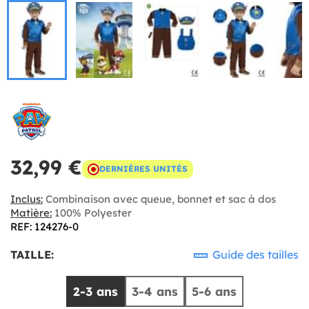
32,99 €
DERNIÈRES UNITÉS
Inclus:
Combinaison avec queue, bonnet et sac à dos
Matière:
100% Polyester
REF: 124276-0
TAILLE:
Guide des tailles
2-3 ans
3-4 ans
5-6 ans