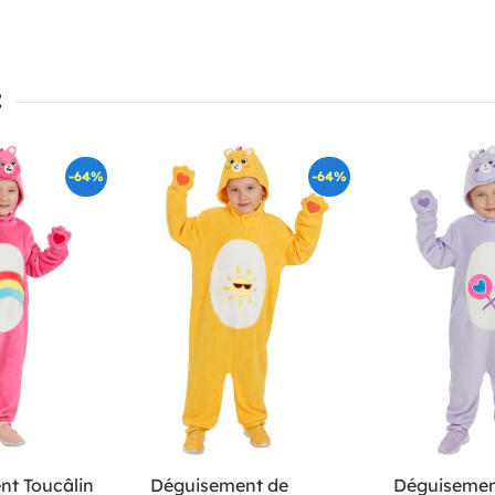
:
-64%
-64%
t Toucâlin
Déguisement de
Déguisemen