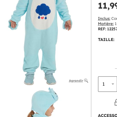
11,9
Inclus:
Com
Matière:
1
REF: 1225
TAILLE:
Agrandir
ACCESS