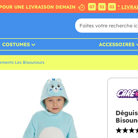
:
:
POUR UNE LIVRAISON DEMAIN
* LIVRA
07
51
00
COSTUMES
ACCESSOIRES
ements Les Bisounours
Déguis
Bisoun