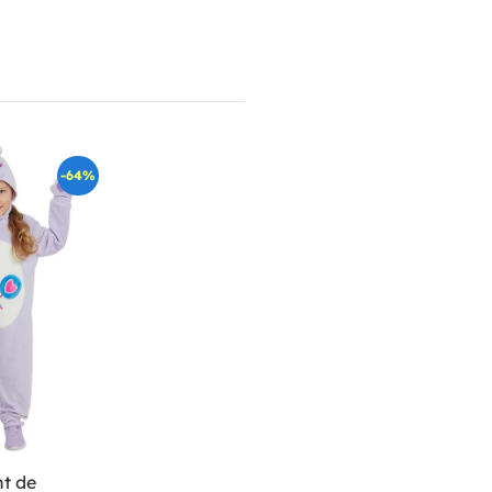
-64%
t de