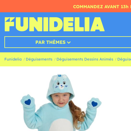
COMMANDEZ AVANT 13h 
PAR THÈMES
Funidelia
Déguisements
Déguisements Dessins Animés
Déguis