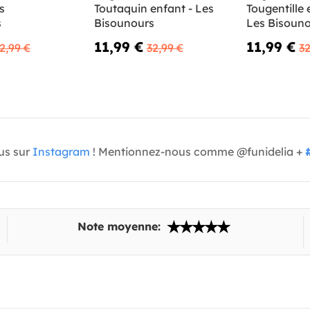
s
Toutaquin enfant - Les
Tougentille 
s
Bisounours
Les Bisoun
11,99 €
11,99 €
2,99 €
32,99 €
32
us sur
Instagram
! Mentionnez-nous comme @funidelia +
Note moyenne: