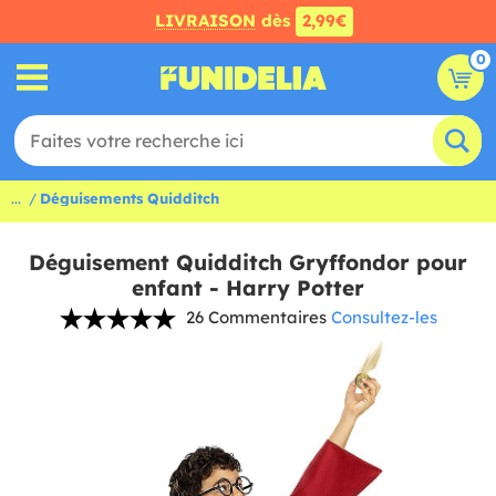
LIVRAISON
dès
2,99€
0
...
Déguisements Quidditch
Déguisement Quidditch Gryffondor pour
enfant - Harry Potter
26 Commentaires
Consultez-les