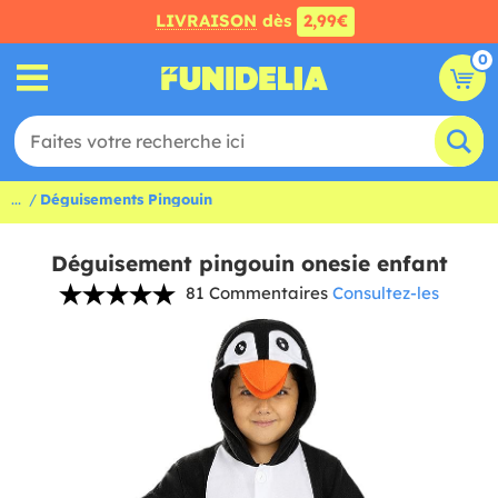
LIVRAISON
dès
2,99€
0
...
Déguisements Pingouin
Déguisement pingouin onesie enfant
81 Commentaires
Consultez-les