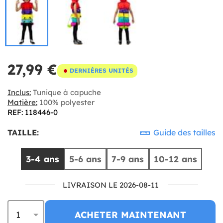
27,99 €
DERNIÈRES UNITÉS
Inclus:
Tunique à capuche
Matière:
100% polyester
REF: 118446-0
TAILLE:
Guide des tailles
3-4 ans
5-6 ans
7-9 ans
10-12 ans
LIVRAISON LE 2026-08-11
ACHETER MAINTENANT