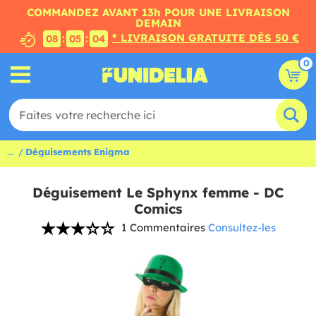
COMMANDEZ AVANT 13h POUR UNE LIVRAISON
DEMAIN
* LIVRAISON GRATUITE DÈS 50 €
:
:
08
05
03
0
...
Déguisements Enigma
Déguisement Le Sphynx femme - DC
Comics
1 Commentaires
Consultez-les