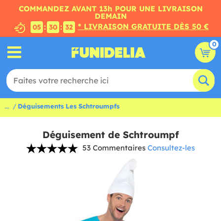
COMMANDEZ AVANT 13h POUR UNE LIVRAISON
DEMAIN
* LIVRAISON GRATUITE DÈS 50 €
:
:
05
30
31
0
...
Déguisements Les Schtroumpfs
Déguisement de Schtroumpf
53 Commentaires
Consultez-les