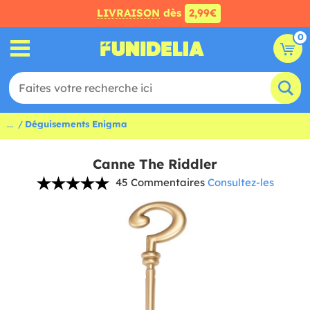
LIVRAISON
dès
2,99€
0
...
Déguisements Enigma
Canne The Riddler
45 Commentaires
Consultez-les