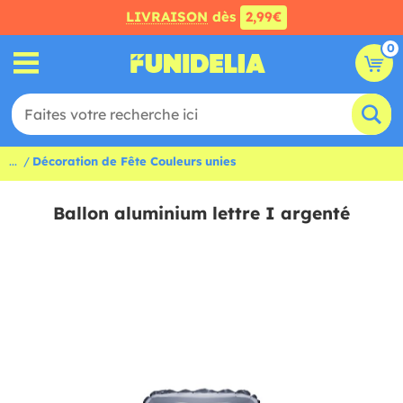
LIVRAISON
dès
2,99€
0
...
Décoration de Fête Couleurs unies
Ballon aluminium lettre I argenté