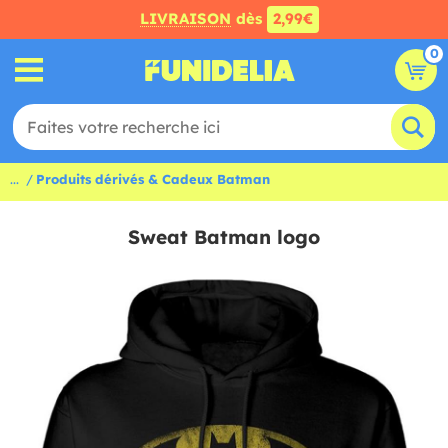
LIVRAISON
dès
2,99€
0
...
Produits dérivés & Cadeux Batman
Sweat Batman logo