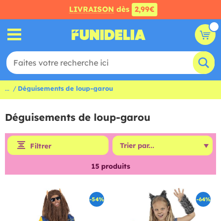
LIVRAISON
dès
2,99€
...
Déguisements de loup-garou
Déguisements de loup-garou
Filtrer
15
produits
-54%
-64%