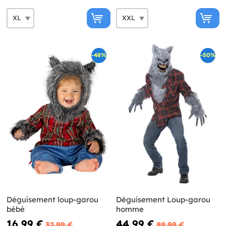
-48%
-50%
Déguisement loup-garou
Déguisement Loup-garou
bébé
homme
16,99 €
44,99 €
32,99 €
89,99 €