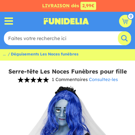
LIVRAISON
dès
2,99€
0
...
Déguisements Les Noces funèbres
Serre-tête Les Noces Funèbres pour fille
1 Commentaires
Consultez-les