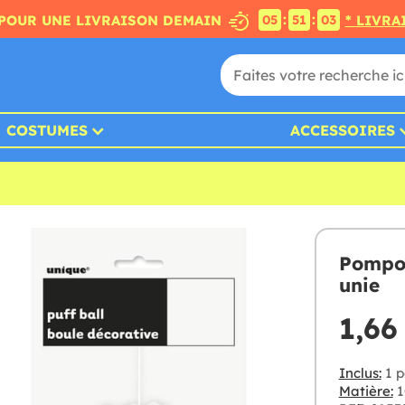
:
:
POUR UNE LIVRAISON DEMAIN
* LIVRA
05
51
02
COSTUMES
ACCESSOIRES
Pompon
unie
1,66
Inclus:
1 p
Matière:
1