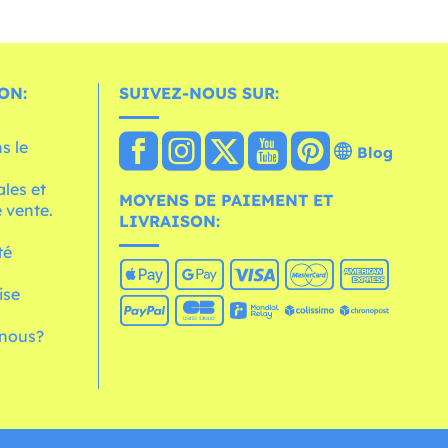
ON:
SUIVEZ-NOUS SUR:
s le
Blog
les et
MOYENS DE PAIEMENT ET
 vente.
LIVRAISON:
té
ise
nous?