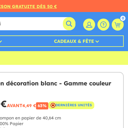
ISON GRATUITE DÈS 50 €
0
CADEAUX & FÊTE
 décoration blanc - Gamme couleur
 €
AVANT
4,49 €
DERNIÈRES UNITÉS
63%
ompon en papier de 40,64 cm
00% Papier