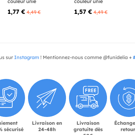
couleur unie
couleur unie
1,77 €
1,57 €
4,49 €
4,49 €
us sur
Instagram
! Mentionnez-nous comme @funidelia +
aiement
Livraison en
Livraison
Échange
 sécurisé
24-48h
gratuite dès
retou