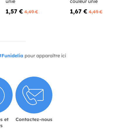
unie
couleur unie
1,57 €
1,67 €
4,49 €
4,49 €
#Funidelia
pour apparaître ici
s et
Contactez-nous
rs