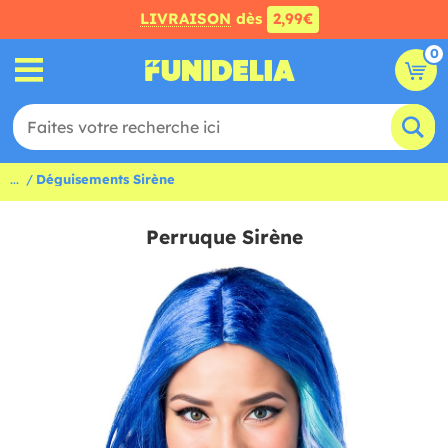
LIVRAISON
dès
2,99€
0
...
Déguisements Sirène
Perruque Sirène