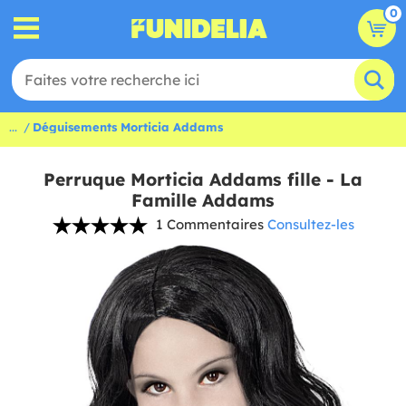
0
...
Déguisements Morticia Addams
Perruque Morticia Addams fille - La
Famille Addams
1 Commentaires
Consultez-les