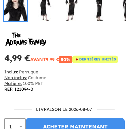
4,99 €
AVANT
9,99 €
50%
DERNIÈRES UNITÉS
Inclus:
Perruque
Non inclus:
Costume
Matière:
100% PET
REF: 121094-0
LIVRAISON LE 2026-08-07
ACHETER MAINTENANT