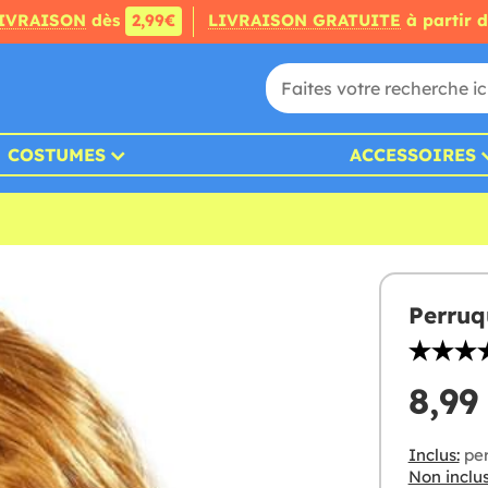
IVRAISON
dès
2,99€
LIVRAISON GRATUITE
à partir 
COSTUMES
ACCESSOIRES
Perruq
8,99
Inclus:
per
Non inclus