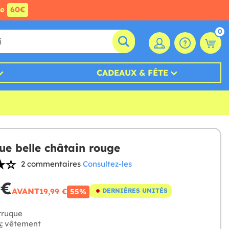
de
60€
0
CADEAUX & FÊTE
ue belle châtain rouge
2 commentaires
Consultez-les
 €
AVANT
19,99 €
DERNIÈRES UNITÉS
55%
ruque
:
vêtement