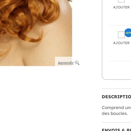
AJOUTER
-57
AJOUTER
Agrandir
DESCRIPTI
Comprend une
des boucles.
ENVOIS & R