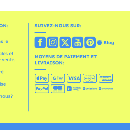
ON:
SUIVEZ-NOUS SUR:
s le
Blog
les et
MOYENS DE PAIEMENT ET
 vente.
LIVRAISON:
té
ise
nous?