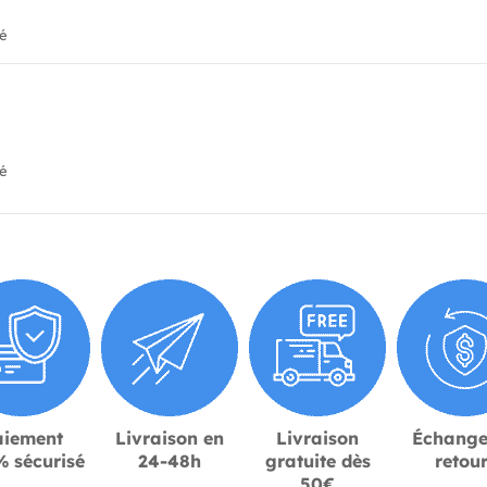
ié
ié
aiement
Livraison en
Livraison
Échange
 sécurisé
24-48h
gratuite dès
retou
50€