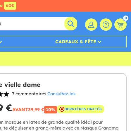
de
60€
0
CADEAUX & FÊTE
 vielle dame
7 commentaires
Consultez-les
9 €
AVANT
39,99 €
DERNIÈRES UNITÉS
10%
un masque en latex de grande qualité idéal pour
, te déguiser en grand-mère avec ce Masque Grandma