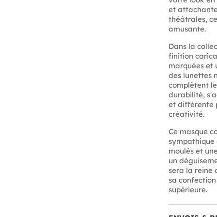
et attachante
théâtrales, c
amusante.
Dans la colle
finition cari
marquées et un
des lunettes n
complètent le
durabilité, s
et différente
créativité.
Ce masque cou
sympathique e
moulés et une
un déguisemen
sera la reine
sa confection
supérieure.