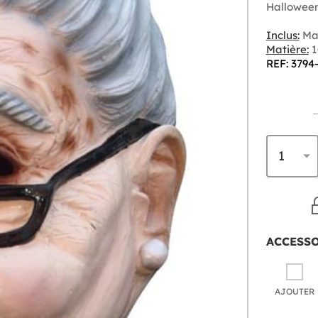
Hallowee
Inclus:
Ma
Matière:
1
REF: 3794
ACCESS
AJOUTER