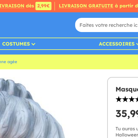
IVRAISON
dès
2,99€
LIVRAISON GRATUITE
à partir 
COSTUMES
ACCESSOIRES
nne agée
Masque
35,9
Tu auras 
Halloween