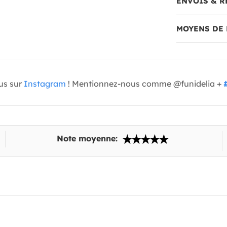
ENVOIS & R
MOYENS DE 
us sur
Instagram
! Mentionnez-nous comme @funidelia +
Note moyenne: