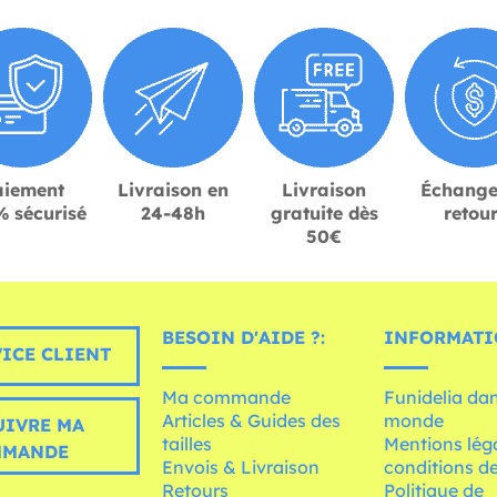
aiement
Livraison en
Livraison
Échange
 sécurisé
24-48h
gratuite dès
retou
50€
BESOIN D'AIDE ?:
INFORMATI
ICE CLIENT
Ma commande
Funidelia dan
Articles & Guides des
monde
UIVRE MA
tailles
Mentions léga
MMANDE
Envois & Livraison
conditions de
Retours
Politique de