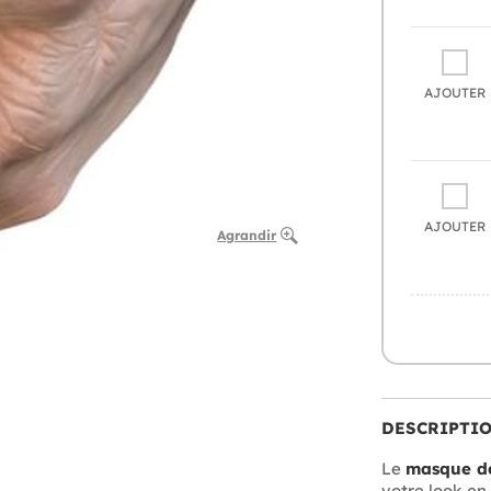
AJOUTER
AJOUTER
Agrandir
DESCRIPTI
Le
masque de
votre look en