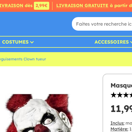
IVRAISON
dès
2,99€
LIVRAISON GRATUITE
à partir 
COSTUMES
ACCESSOIRES
guisements Clown tueur
Masque
11,9
Inclus:
mas
Matière:
1