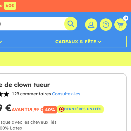
de
60€
0
CADEAUX & FÊTE
 de clown tueur
129 commentaires
Consultez-les
9 €
AVANT
19,99 €
DERNIÈRES UNITÉS
40%
que avec les cheveux liés
00% Latex