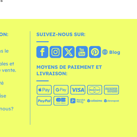
rs
ON:
SUIVEZ-NOUS SUR:
s le
Blog
les et
MOYENS DE PAIEMENT ET
 vente.
LIVRAISON:
té
ise
nous?