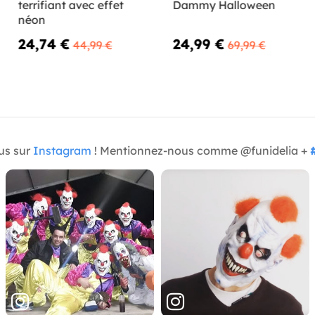
terrifiant avec effet
Dammy Halloween
néon
24,74 €
24,99 €
44,99 €
69,99 €
us sur
Instagram
! Mentionnez-nous comme @funidelia +