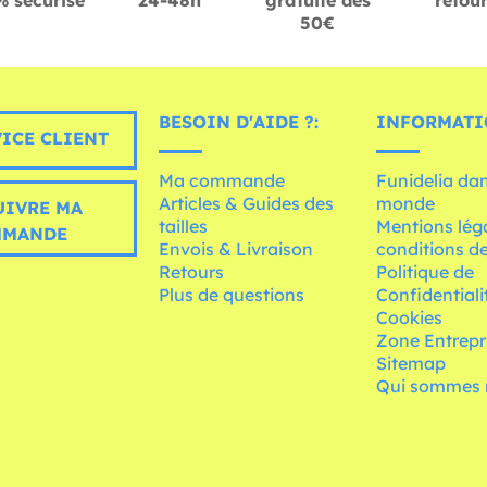
 sécurisé
24-48h
gratuite dès
retou
50€
BESOIN D'AIDE ?:
INFORMATI
ICE CLIENT
Ma commande
Funidelia dan
Articles & Guides des
monde
UIVRE MA
tailles
Mentions léga
MMANDE
Envois & Livraison
conditions de
Retours
Politique de
Plus de questions
Confidentiali
Cookies
Zone Entrepr
Sitemap
Qui sommes 