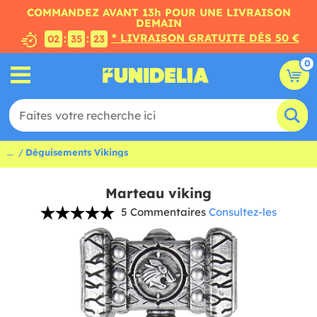
COMMANDEZ AVANT 13h POUR UNE LIVRAISON
DEMAIN
* LIVRAISON GRATUITE DÈS 50 €
:
:
02
35
22
0
...
Déguisements Vikings
Marteau viking
5 Commentaires
Consultez-les