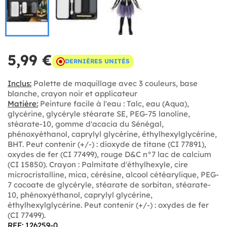
5,99 €
DERNIÈRES UNITÉS
Inclus:
Palette de maquillage avec 3 couleurs, base
blanche, crayon noir et applicateur
Matière:
Peinture facile à l'eau : Talc, eau (Aqua),
glycérine, glycéryle stéarate SE, PEG-75 lanoline,
stéarate-10, gomme d'acacia du Sénégal,
phénoxyéthanol, caprylyl glycérine, éthylhexylglycérine,
BHT. Peut contenir (+/-) : dioxyde de titane (CI 77891),
oxydes de fer (CI 77499), rouge D&C n°7 lac de calcium
(CI 15850). Crayon : Palmitate d'éthylhexyle, cire
microcristalline, mica, cérésine, alcool cétéarylique, PEG-
7 cocoate de glycéryle, stéarate de sorbitan, stéarate-
10, phénoxyéthanol, caprylyl glycérine,
éthylhexylglycérine. Peut contenir (+/-) : oxydes de fer
(CI 77499).
REF: 126259-0