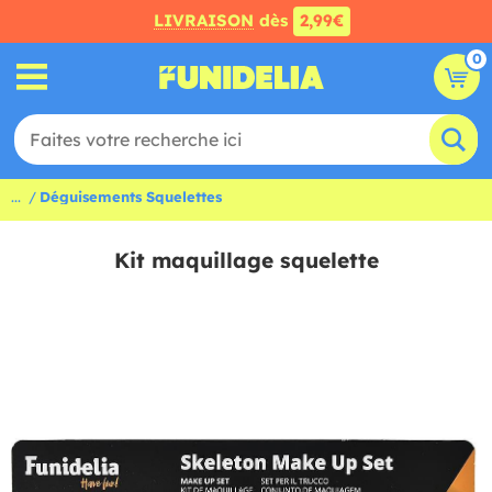
LIVRAISON
dès
2,99€
0
...
Déguisements Squelettes
Kit maquillage squelette