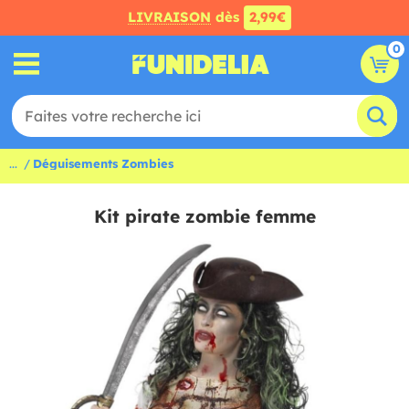
LIVRAISON
dès
2,99€
0
...
Déguisements Zombies
Kit pirate zombie femme