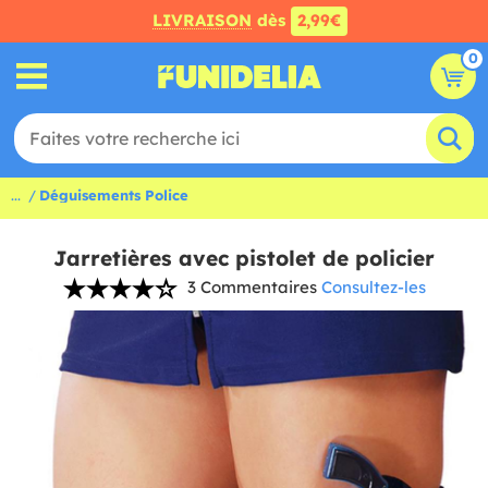
LIVRAISON
dès
2,99€
0
...
Déguisements Police
Jarretières avec pistolet de policier
3 Commentaires
Consultez-les