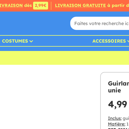
IVRAISON
dès
2,99€
LIVRAISON GRATUITE
à partir 
COSTUMES
ACCESSOIRES
Guirla
unie
4,99
Inclus:
gui
Matière:
1