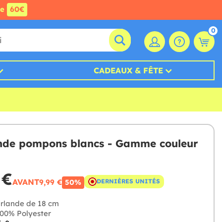
de
60€
0
CADEAUX & FÊTE
nde pompons blancs - Gamme couleur
 €
AVANT
9,99 €
DERNIÈRES UNITÉS
50%
rlande de 18 cm
00% Polyester