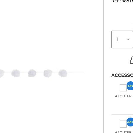
REF: 9851
ACCESS
-65
AJOUTER
-65
AJOUTER