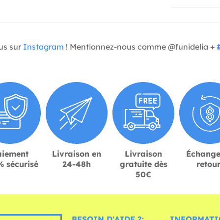
us sur
Instagram
! Mentionnez-nous comme @funidelia +
aiement
Livraison en
Livraison
Échange
 sécurisé
24-48h
gratuite dès
retou
50€
BESOIN D'AIDE ?:
INFORMATI