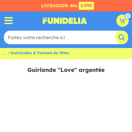
LIVRAISON
dès
2,99€
0
...
Guirlandes & Fanions de fêtes
Guirlande "Love" argentée