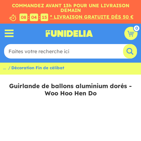
COMMANDEZ AVANT 13h POUR UNE LIVRAISON
DEMAIN
* LIVRAISON GRATUITE DÈS 50 €
:
:
08
04
14
0
...
Décoration Fin de célibat
Guirlande de ballons aluminium dorés -
Woo Hoo Hen Do