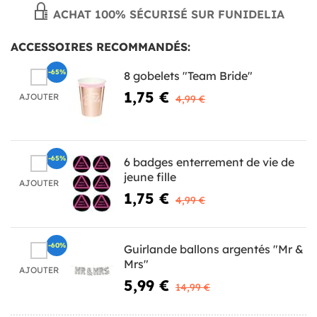
ACHAT 100% SÉCURISÉ SUR FUNIDELIA
ACCESSOIRES RECOMMANDÉS:
-65%
8 gobelets "Team Bride"
1,75 €
AJOUTER
4,99 €
-65%
6 badges enterrement de vie de
jeune fille
AJOUTER
1,75 €
4,99 €
-60%
Guirlande ballons argentés "Mr &
Mrs"
AJOUTER
5,99 €
14,99 €