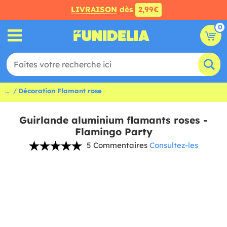
LIVRAISON
dès
2,99€
0
...
Décoration Flamant rose
Guirlande aluminium flamants roses -
Flamingo Party
5 Commentaires
Consultez-les