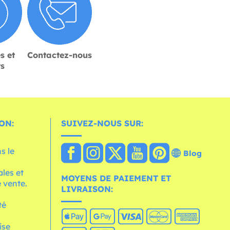
s et
Contactez-nous
rs
ON:
SUIVEZ-NOUS SUR:
s le
Blog
les et
MOYENS DE PAIEMENT ET
 vente.
LIVRAISON:
té
ise