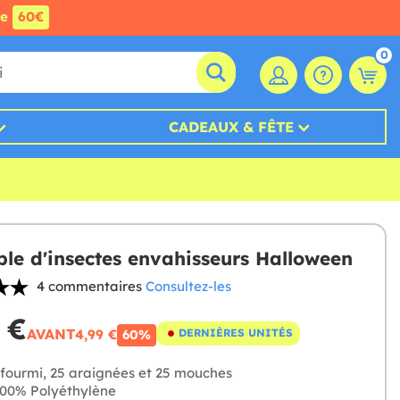
de
60€
0
CADEAUX & FÊTE
le d'insectes envahisseurs Halloween
4 commentaires
Consultez-les
 €
AVANT
4,99 €
DERNIÈRES UNITÉS
60%
fourmi, 25 araignées et 25 mouches
00% Polyéthylène