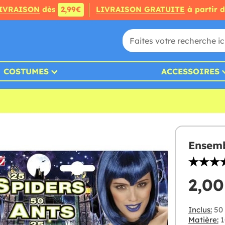
IVRAISON
dès
2,99€
LIVRAISON GRATUITE
à partir 
COSTUMES
ACCESSOIRES
Ensemb
2,00
Inclus:
50 
Matière:
1