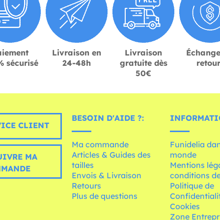
aiement
Livraison en
Livraison
Échange
 sécurisé
24-48h
gratuite dès
retou
50€
BESOIN D'AIDE ?:
INFORMATI
ICE CLIENT
Ma commande
Funidelia dan
Articles & Guides des
monde
UIVRE MA
tailles
Mentions léga
MMANDE
Envois & Livraison
conditions de
Retours
Politique de
Plus de questions
Confidentiali
Cookies
Zone Entrepr