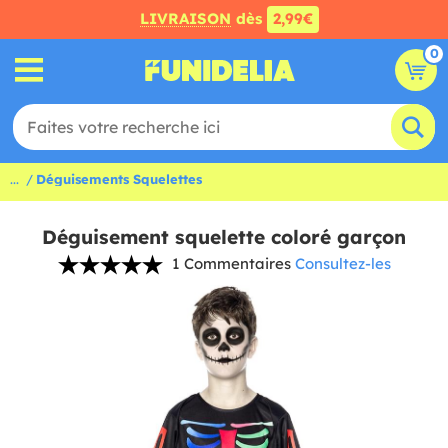
LIVRAISON
dès
2,99€
0
...
Déguisements Squelettes
Déguisement squelette coloré garçon
1 Commentaires
Consultez-les