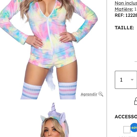
Non inclus
Matière:
1
REF: 1222
TAILLE:
Agrandir
ACCESS
-60