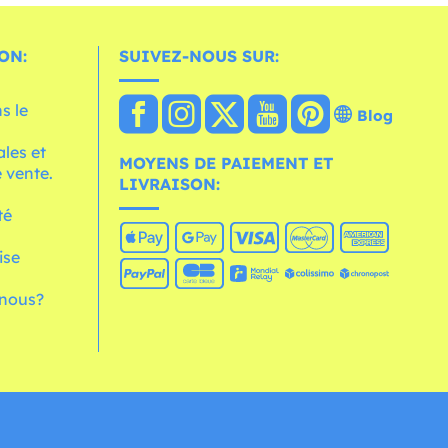
ON:
SUIVEZ-NOUS SUR:
s le
Blog
les et
MOYENS DE PAIEMENT ET
 vente.
LIVRAISON:
té
ise
nous?