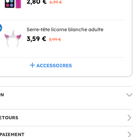
2,80 €
6,99 €
%
Serre-tête licorne blanche adulte
3,59 €
3,99 €
ACCESSOIRES
ON
ETOURS
PAIEMENT