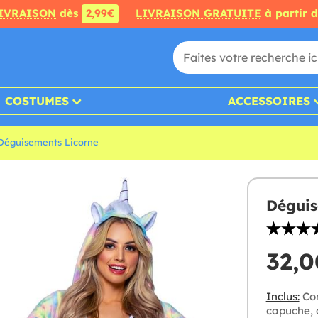
IVRAISON
dès
2,99€
LIVRAISON GRATUITE
à partir 
COSTUMES
ACCESSOIRES
Déguisements Licorne
Déguis
32,0
Inclus:
Com
capuche, q