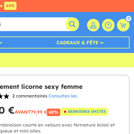
de
60€
0
CADEAUX & FÊTE
ement licorne sexy femme
2 commentaires
Consultez-les
0 €
AVANT
79,99 €
DERNIÈRES UNITÉS
60%
binaison courte en velours avec fermeture éclair et
ueue et mini ailes.