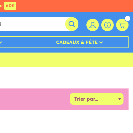
de
60€
CADEAUX & FÊTE