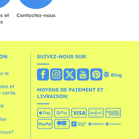
s et
Contactez-nous
rs
ON:
SUIVEZ-NOUS SUR:
s le
Blog
les et
MOYENS DE PAIEMENT ET
 vente.
LIVRAISON:
té
ise
nous?