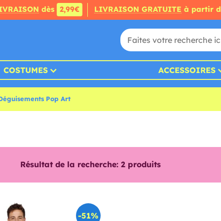
IVRAISON
dès
2,99€
LIVRAISON GRATUITE
à partir 
COSTUMES
ACCESSOIRES
Déguisements Pop Art
Résultat de la recherche:
2
produits
-51%