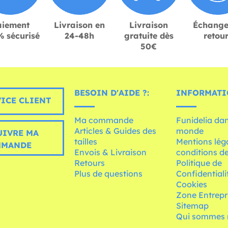
aiement
Livraison en
Livraison
Échange
 sécurisé
24-48h
gratuite dès
retou
50€
BESOIN D'AIDE ?:
INFORMATI
ICE CLIENT
Ma commande
Funidelia dan
Articles & Guides des
monde
UIVRE MA
tailles
Mentions léga
MMANDE
Envois & Livraison
conditions de
Retours
Politique de
Plus de questions
Confidentiali
Cookies
Zone Entrepr
Sitemap
Qui sommes 