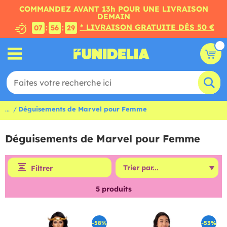
COMMANDEZ AVANT 13h POUR UNE LIVRAISON
DEMAIN
* LIVRAISON GRATUITE DÈS 50 €
:
:
07
56
29
...
Déguisements de Marvel pour Femme
Déguisements de Marvel pour Femme
Filtrer
5
produits
-58%
-53%