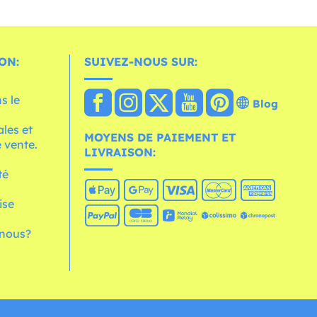
ON:
SUIVEZ-NOUS SUR:
s le
Blog
les et
MOYENS DE PAIEMENT ET
 vente.
LIVRAISON:
té
ise
nous?