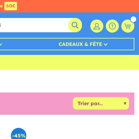
de
60€
CADEAUX & FÊTE
-45%