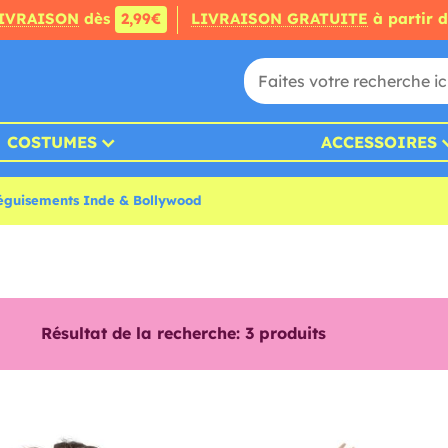
IVRAISON
dès
2,99€
LIVRAISON GRATUITE
à partir 
COSTUMES
ACCESSOIRES
éguisements Inde & Bollywood
Résultat de la recherche:
3
produits