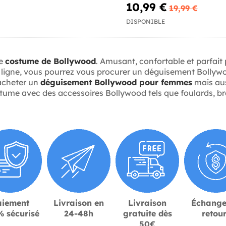
10,99 €
19,99 €
DISPONIBLE
re
costume de Bollywood
. Amusant, confortable et parfait
igne, vous pourrez vous procurer un déguisement Bollywood
acheter un
déguisement Bollywood pour femmes
mais aus
e avec des accessoires Bollywood tels que foulards, bracel
aiement
Livraison en
Livraison
Échange
 sécurisé
24-48h
gratuite dès
retou
50€