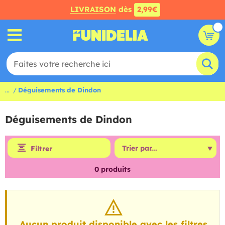
LIVRAISON
dès
2,99€
...
Déguisements de Dindon
Déguisements de Dindon
Filtrer
0
produits
Aucun produit disponible avec les filtres